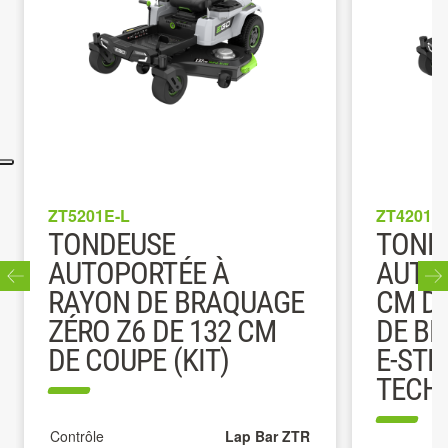
ZT5201E-L
ZT4201E-S
TONDEUSE
TONDEU
AUTOPORTÉE À
AUTOPOR
RAYON DE BRAQUAGE
CM DE 
ZÉRO Z6 DE 132 CM
DE BRAQ
DE COUPE (KIT)
E-STEER
TECHNOL
Contrôle
Lap Bar ZTR