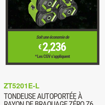
Soit une économie de
2,236
€
*Les CGV s’appliquent
ZT5201E-L
TONDEUSE AUTOPORTÉE À
RAYON DE BRAQUAGE ZÉRO Z6