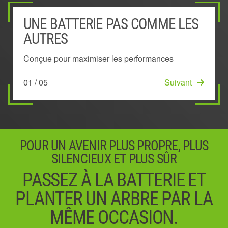
UNE BATTERIE PAS COMME LES
BATTERIE INSTALLÉE À
SYSTÈME DE GESTION DE
TECHNOLOGIE UNIQUE KEEP
CONCEPTION EN FORME D'ARC
AUTRES
L'EXTÉRIEUR
L'ÉNERGIE
COOL™
INNOVANTE
Conçue pour maximiser les performances
Reste ventilée pour fournir une puissance plus
Indique le niveau d'énergie restant de la batterie
Maintient les performances en évitant la
Abaisse la température de la batterie en favorisant
durable
surchauffe
la circulation de l'air.
01 / 05
03 / 05
Suivant
Suivant
02 / 05
04 / 05
05 / 05
Démarrage
Suivant
Suivant
POUR UN AVENIR PLUS PROPRE, PLUS
SILENCIEUX ET PLUS SÛR
PASSEZ À LA BATTERIE ET
PLANTER UN ARBRE PAR LA
MÊME OCCASION.