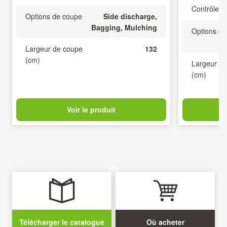
Contrôle
Options de coupe
Side discharge,
Bagging, Mulching
Options de co
Largeur de coupe
132
(cm)
Largeur de co
(cm)
Voir le produit
Vo
Télécharger le catalogue
Où acheter