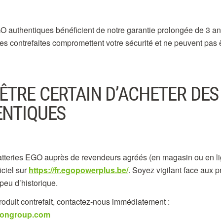
GO authentiques bénéficient de notre garantie prolongée de 3 a
es contrefaites compromettent votre sécurité et ne peuvent pas 
TRE CERTAIN D’ACHETER DES
ENTIQUES
atteries EGO auprès de revendeurs agréés (en magasin ou en li
ficiel sur
https://fr.egopowerplus.be/
. Soyez vigilant face aux 
peu d’historique.
oduit contrefait, contactez-nous immédiatement :
vongroup.com