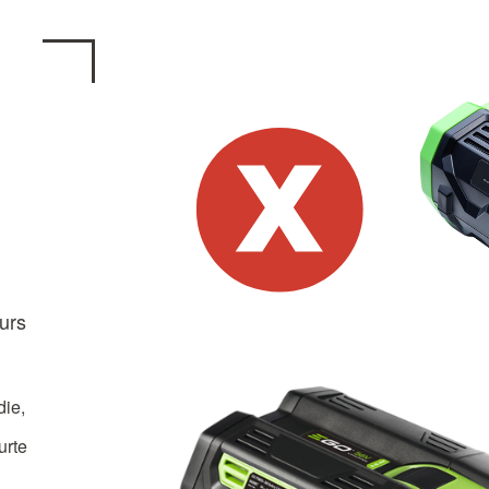
eurs
die,
urte