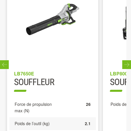
LB7650E
LBP8000
SOUFFLEUR
SOUF
Force de propulsion
26
Poids de l’o
max (N)
Poids de l’outil (kg)
2.1