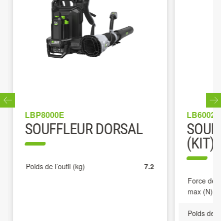
LBP8000E
LB6002E
SOUFFLEUR DORSAL
SOUF
(KIT)
Poids de l’outil (kg)
7.2
Force de p
max (N)
Poids de l’o