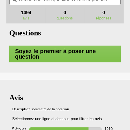
redirigera
étoiles.
questions
quest
vers
Lire
et
et
les
1494
0
0
les
des
des
avis.
avis
avis
questions
réponses
sur
réponses
répo
LB5800E
Questions
SOUFFLEUR
Soyez le premier à poser une
question