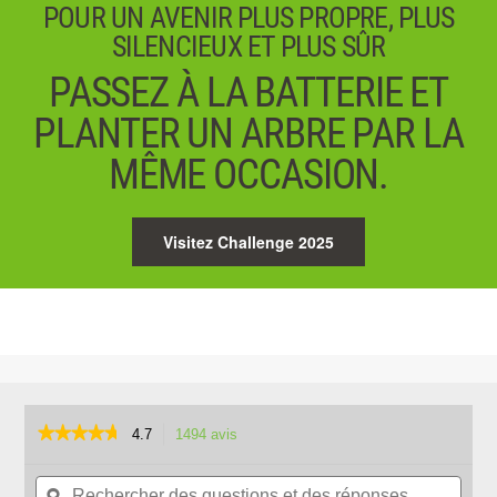
POUR UN AVENIR PLUS PROPRE, PLUS
SILENCIEUX ET PLUS SÛR
PASSEZ À LA BATTERIE ET
PLANTER UN ARBRE PAR LA
MÊME OCCASION.
Visitez Challenge 2025
★★★★★
★★★★★
4.7
1494 avis
Cette
action
4.7
sur
Rechercher
Rech
vous
5
des
ϙ
des