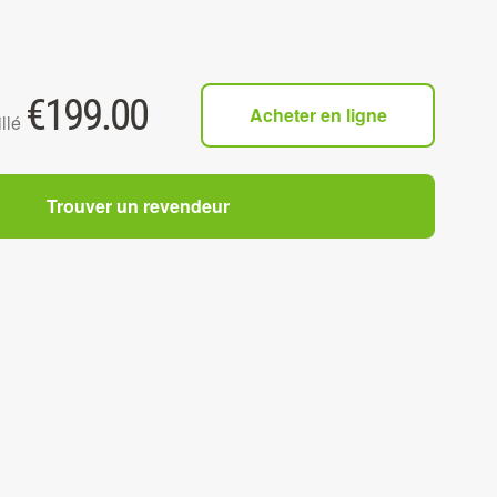
€
199.00
Acheter en ligne
llé
Trouver un revendeur