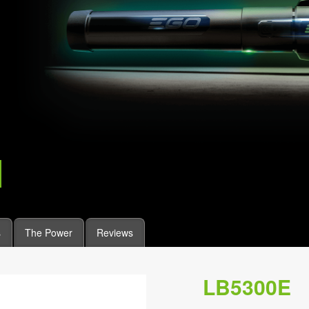
s
The Power
Reviews
LB5300E