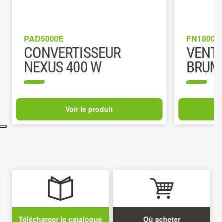
PAD5000E
FN1800E
CONVERTISSEUR
VENT
NEXUS 400 W
BRUM
Voir le produit
Télécharger le catalogue
Où acheter