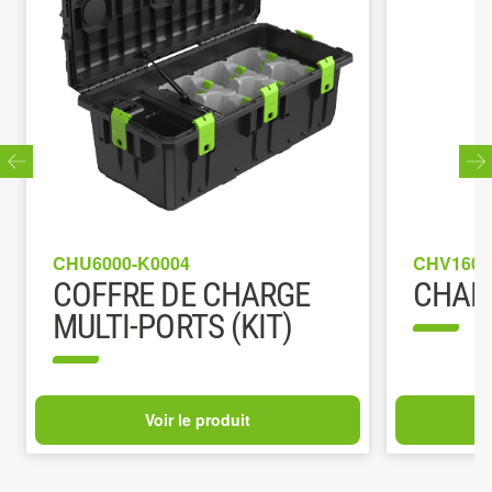
CHU6000-K0004
CHV1600
COFFRE DE CHARGE
CHAR
MULTI-PORTS (KIT)
Voir le produit