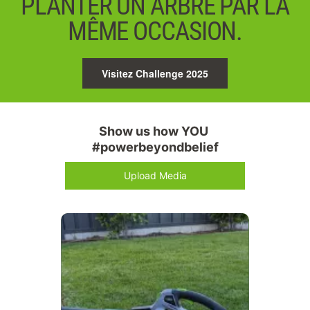
PLANTER UN ARBRE PAR LA
MÊME OCCASION.
Visitez Challenge 2025
Show us how YOU 
#powerbeyondbelief
Upload Media
Media Carousel
Carousel with product photos. Use the previous and next buttons 