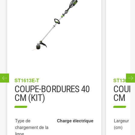
ST1613E-T
ST1300E
COUPE-BORDURES 40
COUP
CM (KIT)
CM
Type de
Charge électrique
Largeur d
chargement de la
(cm)
ligne