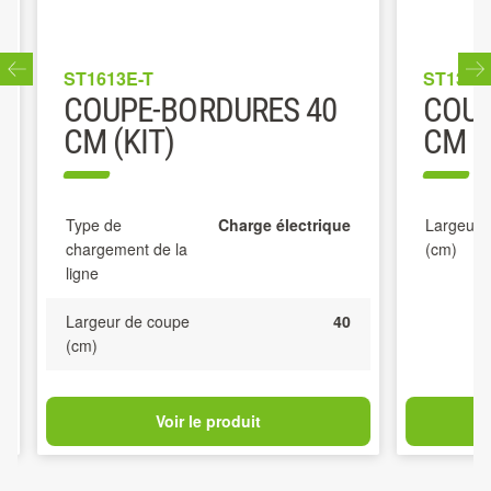
ST1613E-T
ST1300E
COUPE-BORDURES 40
COUP
CM (KIT)
CM
Type de
Charge électrique
Largeur d
chargement de la
(cm)
ligne
Largeur de coupe
40
(cm)
Voir le produit