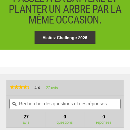
PLANTER UN ARBRE PAR LA
MÊME OCCASION.
Visitez Challenge 2025
★★★★★
★★★★★
4.4
27 avis
Cette
action
4.4
sur
Rechercher
Rech
vous
5
des
ϙ
des
redirigera
étoiles.
questions
quest
vers
Lire
et
et
les
27
0
0
les
des
des
avis.
avis
avis
questions
réponses
sur
réponses
répo
ST1301E-