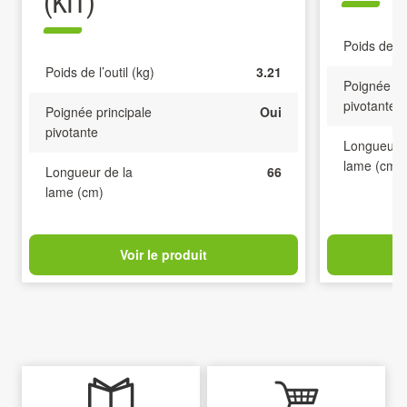
(KIT)
Poids de l’o
Poids de l’outil (kg)
3.21
Poignée pr
pivotante
Poignée principale
Oui
pivotante
Longueur d
lame (cm)
Longueur de la
66
lame (cm)
Voir le produit