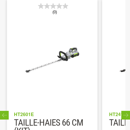
(0)
HT2601E
HT2410E
TAILLE-HAIES 66 CM
TAILL