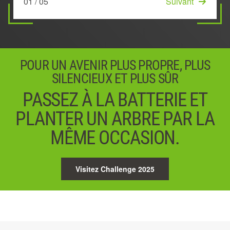
01 / 05
03 / 05
Suivant
Suivant
02 / 05
04 / 05
05 / 05
Démarrage
Suivant
Suivant
POUR UN AVENIR PLUS PROPRE, PLUS
SILENCIEUX ET PLUS SÛR
PASSEZ À LA BATTERIE ET
PLANTER UN ARBRE PAR LA
MÊME OCCASION.
Visitez Challenge 2025